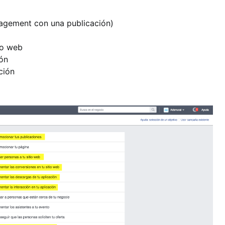
agement con una publicación)
io web
ión
ción