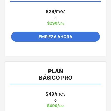
Sorteos en Instagram
Español
mes
$29/
English
Sorteos en Facebook
o
Hasta 5000 comentarios
$290/
año
EMPIEZA AHORA
6 apps incluidas
PLAN
Características clave:
BÁSICO PRO
Sorteos en Instagram
mes
$49/
Sorteos en Facebook
o
Sorteos en Twitter
$490/
año
Sin limite de comentarios