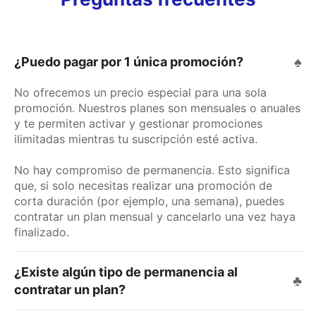
BÁSICO
BÁSICO PRO
PREMIUM
MARC
Apps incluídas en cada plan
Comparar Planes
Compa
SORTEOS Y MÁS
¿Puedo pagar por 1 única promoción?
Sorteo con registro
No ofrecemos un precio especial para una sola
promoción. Nuestros planes son mensuales o anuales
Sorteo en Instagram
y te permiten activar y gestionar promociones
ilimitadas mientras tu suscripción esté activa.
Sorteo en Stories
No hay compromiso de permanencia. Esto significa
Sorteo en Facebook
que, si solo necesitas realizar una promoción de
corta duración (por ejemplo, una semana), puedes
Sorteo en Twitter
contratar un plan mensual y cancelarlo una vez haya
finalizado.
Sorteo multired
¿Existe algún tipo de permanencia al
Sorteo de un listado
contratar un plan?
Sorteo en vivo