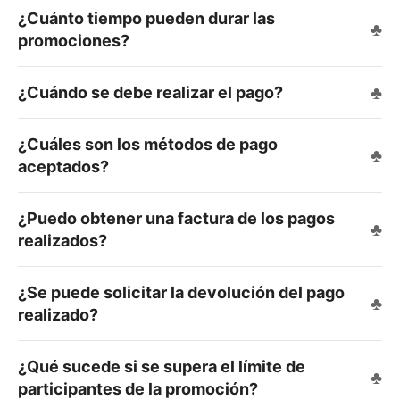
¿Cuánto tiempo pueden durar las
Automatizaciones de mensajes en Instagram
promociones?
CONCURSOS
¿Cuándo se debe realizar el pago?
Votaciones online
¿Cuáles son los métodos de pago
Concurso de fotos
aceptados?
Concurso de vídeos
¿Puedo obtener una factura de los pagos
Photofun
realizados?
Escenarios
¿Se puede solicitar la devolución del pago
Mención + hashtag
realizado?
Invita y gana
¿Qué sucede si se supera el límite de
participantes de la promoción?