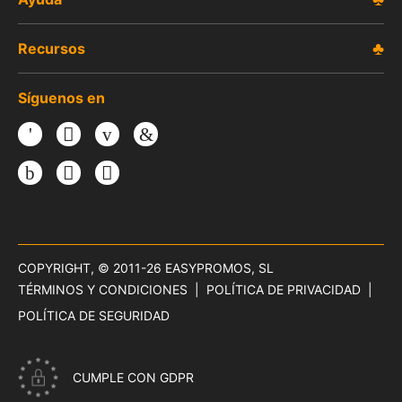
Letras locas
Recursos
Crucigrama
Síguenos en
Buscaminas
Facebook
Twitter
Youtube
LinkedIn
CUESTIONARIOS
Instagram
TikTok
Threads
Quiz con tiempo
Trivia de conocimientos
COPYRIGHT, © 2011-26
EASYPROMOS, SL
Quiz multirruta
TÉRMINOS Y CONDICIONES
POLÍTICA DE PRIVACIDAD
POLÍTICA DE SEGURIDAD
Escoge tu favorito
Cara a cara
CUMPLE CON GDPR
Gusta o No gusta