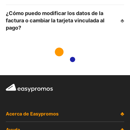
JUEGOS
¿Cómo puedo modificar los datos de la
Puzzle
factura o cambiar la tarjeta vinculada al
Memory
pago?
Relaciona parejas
Tap Tap
Lluvia de objetos
Libre directo
Easypromos
Objetos ocultos
Slide & Match
Acerca de Easypromos
La torre
Sopa de letras
Ayuda