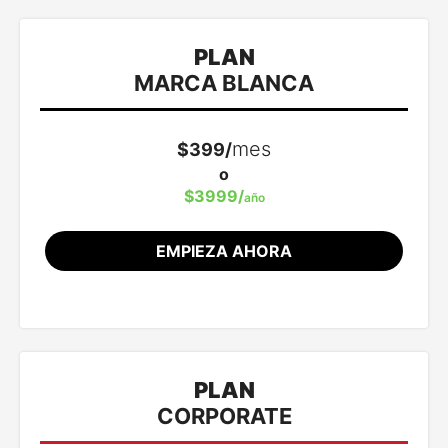
PLAN
Características clave:
MARCA BLANCA
Dinámicas multietapa
mes
$399/
Personalización CSS y dominio propio
o
Multiidioma
$3999/
año
Desaparece la marca 'Easypromos'
EMPIEZA AHORA
58 apps incluidas
PLAN
Características clave:
CORPORATE