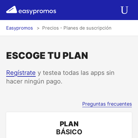
r del menú
easypromos
Ir al contenido
Aplicaciones
Ab
Easypromos
Precios - Planes de suscripción
Soluciones
Integraciones
ESCOGE TU PLAN
Precios
Regístrate
y testea todas las apps sin
hacer ningún pago.
Contacto
Preguntas frecuentes
Blog
PLAN
Características clave:
BÁSICO
Log In
Registrarse