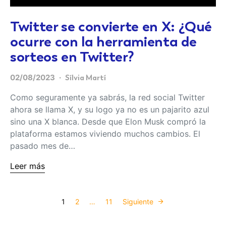
Twitter se convierte en X: ¿Qué
ocurre con la herramienta de
sorteos en Twitter?
02/08/2023
Sílvia Martí
Como seguramente ya sabrás, la red social Twitter
ahora se llama X, y su logo ya no es un pajarito azul
sino una X blanca. Desde que Elon Musk compró la
plataforma estamos viviendo muchos cambios. El
pasado mes de…
Leer más
Paginación de 
1
2
…
11
Siguiente