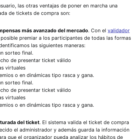
suario, las otras ventajas de poner en marcha una
da de tickets de compra son:
compensas más avanzado del mercado
. Con el
validador
osible premiar a los participantes de todas las formas
entificamos las siguientes maneras:
n sorteo final.
echo de presentar ticket válido
s virtuales
remios o en dinámicas tipo rasca y gana.
n sorteo final.
echo de presentar ticket válido
s virtuales
remios o en dinámicas tipo rasca y gana.
turada del ticket
. El sistema valida el ticket de compra
ecido el administrador y además guarda la información
ara que el organizador pueda analizar los hábitos de