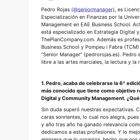
Pedro Rojas
(@seniormanager)
, es Licen
Especialización en Finanzas por la Univ
Management en EAE Business School. Act
está especializado en Estrategia Digital
ThePlanCompany.com. Además es profes
Business School y Pompeu i Fabra (TCM) y
“Senior Manager” (pedrorojas.es). Pedro
libre a las artes marciales, la lectura y la
1. Pedro, acaba de celebrarse la 6º edic
más conocido que tiene como objetivo re
Digital y Community Management. ¿Qué b
Sin duda superó nuestras expectativas. 
caras sonrientes, lo cual nos alegra, pu
y año tras año ha ganado relevancia com
dedicamos a estas profesiones. Y lo mej
empresa que lo organiza, hecho que nos p