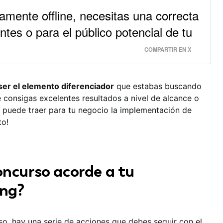
mente offline, necesitas una correcta
entes o para el público potencial de tu
COMPARTIR EN X
er el elemento diferenciador
que estabas buscando
 consigas excelentes resultados a nivel de alcance o
 puede traer para tu negocio la implementación de
to!
oncurso acorde a tu
ing?
so, hay una serie de acciones que debes seguir con el