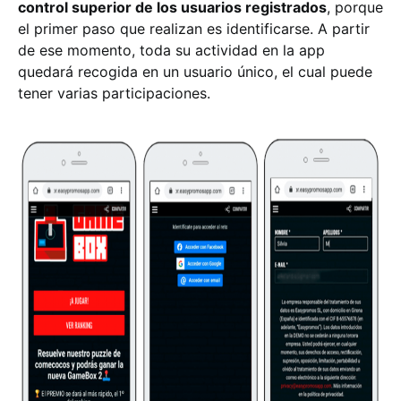
control superior de los usuarios registrados
, porque
el primer paso que realizan es identificarse. A partir
de ese momento, toda su actividad en la app
quedará recogida en un usuario único, el cual puede
tener varias participaciones.