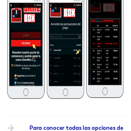
Para conocer todas las opciones de