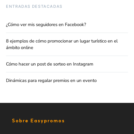
ENTRADAS DESTACADAS
¿Cómo ver mis seguidores en Facebook?
8 ejemplos de cómo promocionar un lugar turístico en el
ámbito online
Cómo hacer un post de sorteo en Instagram
Dinámicas para regalar premios en un evento
Sobre Easypromos