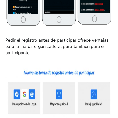
Pedir el registro antes de participar ofrece ventajas
para la marca organizadora, pero también para el
participante.