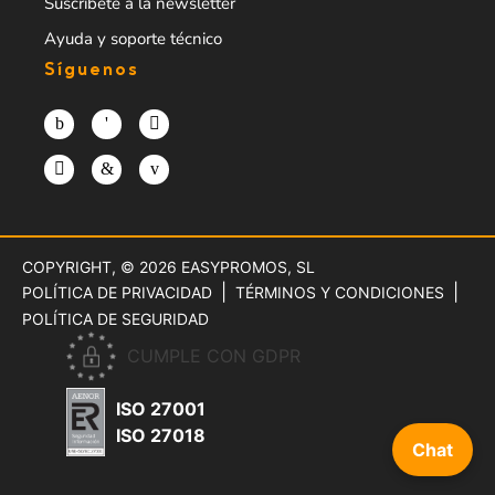
Suscríbete a la newsletter
Ayuda y soporte técnico
Síguenos
COPYRIGHT, © 2026
EASYPROMOS, SL
POLÍTICA DE PRIVACIDAD
TÉRMINOS Y CONDICIONES
POLÍTICA DE SEGURIDAD
CUMPLE CON GDPR
ISO 27001
ISO 27018
Chat