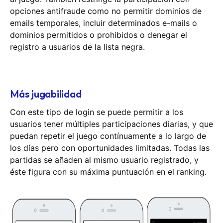
opciones antifraude como no permitir dominios de
emails temporales, incluir determinados e-mails o
dominios permitidos o prohibidos o denegar el
registro a usuarios de la lista negra.
Más jugabilidad
Con este tipo de login se puede permitir a los
usuarios tener múltiples participaciones diarias, y que
puedan repetir el juego contínuamente a lo largo de
los días pero con oportunidades limitadas. Todas las
partidas se añaden al mismo usuario registrado, y
éste figura con su máxima puntuación en el ranking.