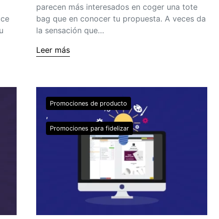
parecen más interesados en coger una tote
oce
bag que en conocer tu propuesta. A veces da
u
la sensación que…
Leer más
Promociones de producto
Promociones para fidelizar