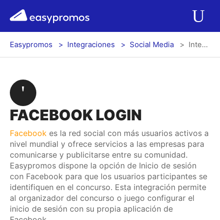
r del menú
easypromos
Ir al contenido
Aplicaciones
Ab
Easypromos
Integraciones
Social Media
Integración Facebook Login
Soluciones
Integraciones
FACEBOOK LOGIN
Precios
Facebook
es la red social con más usuarios activos a
nivel mundial y ofrece servicios a las empresas para
Contacto
comunicarse y publicitarse entre su comunidad.
Easypromos dispone la opción de Inicio de sesión
Blog
con Facebook para que los usuarios participantes se
identifiquen en el concurso. Esta integración permite
al organizador del concurso o juego configurar el
inicio de sesión con su propia aplicación de
Log In
Registrarse
Facebook.