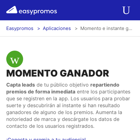
r del menú
easypromos
Ir al contenido
Aplicaciones
Ab
Easypromos
Aplicaciones
Momento e instante ganador para Facebook y Twitter
Soluciones
Integraciones
MOMENTO GANADOR
Precios
Capta leads
de tu público objetivo
repartiendo
premios de forma inmediata
entre los participantes
Contacto
que se registren en la app. Los usuarios para probar
suerte y descubrirán al instante si han resultado
Blog
ganadores de alguno de los premios. Aumenta la
notoriedad de marca y descárgate los datos de
contacto de los usuarios registrados.
Log In
Registrarse
¡Conecta y premia a tu audiencia!