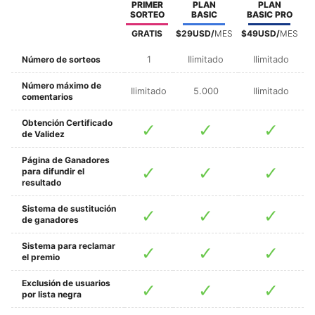
PRIMER
PLAN
PLAN
SORTEO
BASIC
BASIC PRO
GRATIS
$29USD/
MES
$49USD/
MES
Número de sorteos
1
Ilimitado
Ilimitado
Número máximo de
Ilimitado
5.000
Ilimitado
comentarios
Obtención Certificado
de Validez
Página de Ganadores
para difundir el
resultado
Sistema de sustitución
de ganadores
Sistema para reclamar
el premio
Exclusión de usuarios
por lista negra