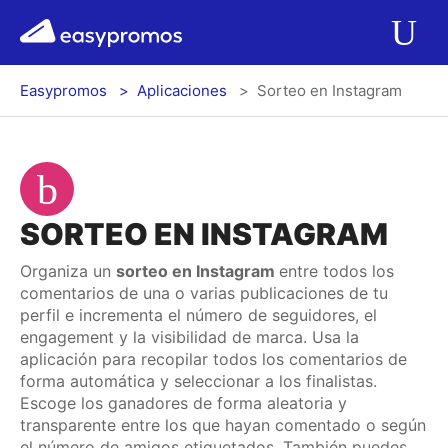
r del menú
easypromos
Ir al contenido
Aplicaciones
Ab
Easypromos
Aplicaciones
Sorteo en Instagram
Soluciones
Integraciones
SORTEO EN INSTAGRAM
Precios
Organiza un
sorteo en Instagram
entre todos los
comentarios de una o varias publicaciones de tu
Contacto
perfil e incrementa el número de seguidores, el
engagement y la visibilidad de marca. Usa la
Blog
aplicación para recopilar todos los comentarios de
forma automática y seleccionar a los finalistas.
Escoge los ganadores de forma aleatoria y
transparente entre los que hayan comentado o según
Log In
Registrarse
el número de amigos etiquetados. También puedes